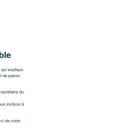
ble
qui explique
ot de passe,
opriétaire du
ous invitons à
ci de votre