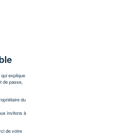
ble
qui explique
ot de passe,
opriétaire du
ous invitons à
ci de votre