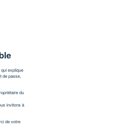
ble
qui explique
ot de passe,
opriétaire du
ous invitons à
ci de votre