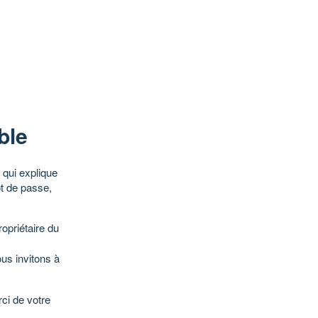
ble
qui explique
ot de passe,
opriétaire du
ous invitons à
ci de votre