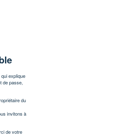
ble
qui explique
ot de passe,
opriétaire du
ous invitons à
ci de votre