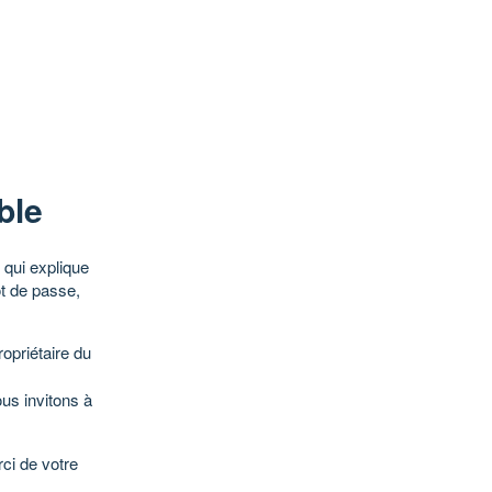
ble
qui explique
ot de passe,
opriétaire du
ous invitons à
ci de votre