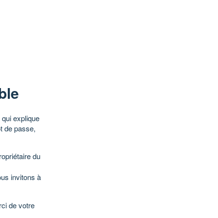
ble
qui explique
ot de passe,
opriétaire du
ous invitons à
ci de votre