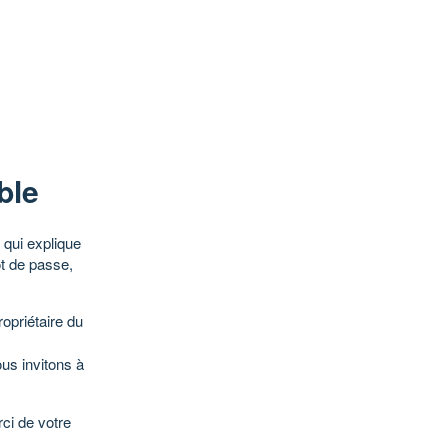
ble
qui explique
ot de passe,
opriétaire du
ous invitons à
ci de votre