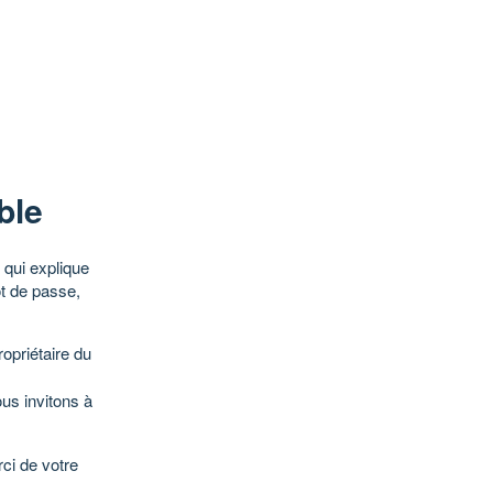
ble
qui explique
ot de passe,
opriétaire du
ous invitons à
ci de votre