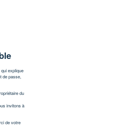
ble
qui explique
ot de passe,
opriétaire du
ous invitons à
ci de votre