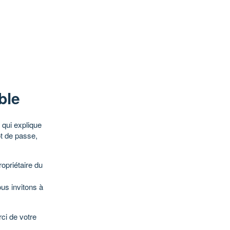
ble
qui explique
ot de passe,
opriétaire du
ous invitons à
ci de votre