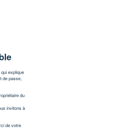
ble
qui explique
ot de passe,
opriétaire du
ous invitons à
ci de votre