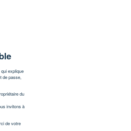
ble
qui explique
ot de passe,
opriétaire du
ous invitons à
ci de votre