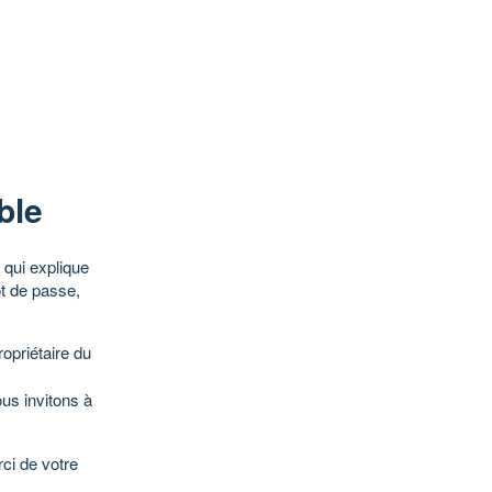
ble
qui explique
ot de passe,
opriétaire du
ous invitons à
ci de votre