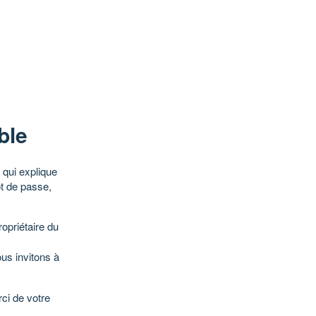
ble
qui explique
ot de passe,
opriétaire du
ous invitons à
ci de votre