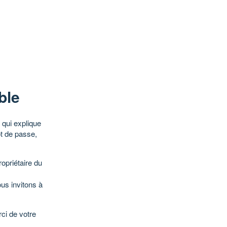
ble
qui explique
ot de passe,
opriétaire du
ous invitons à
ci de votre