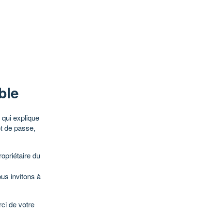
ble
qui explique
ot de passe,
opriétaire du
ous invitons à
ci de votre