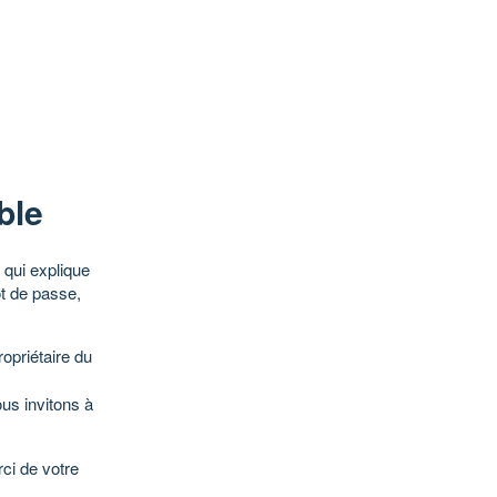
ble
qui explique
ot de passe,
opriétaire du
ous invitons à
ci de votre