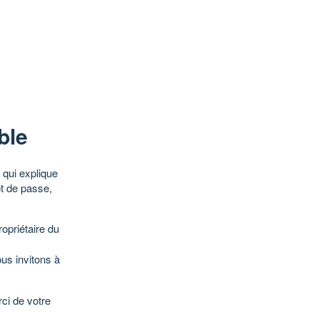
ble
qui explique
ot de passe,
opriétaire du
ous invitons à
ci de votre