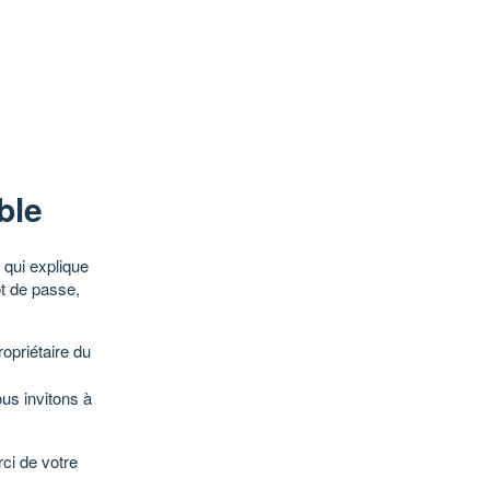
ble
qui explique
ot de passe,
opriétaire du
ous invitons à
ci de votre