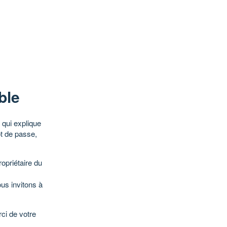
ble
qui explique
ot de passe,
opriétaire du
ous invitons à
ci de votre