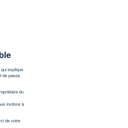
ble
qui explique
ot de passe,
opriétaire du
ous invitons à
ci de votre