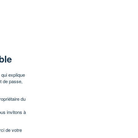
ble
qui explique
ot de passe,
opriétaire du
ous invitons à
ci de votre