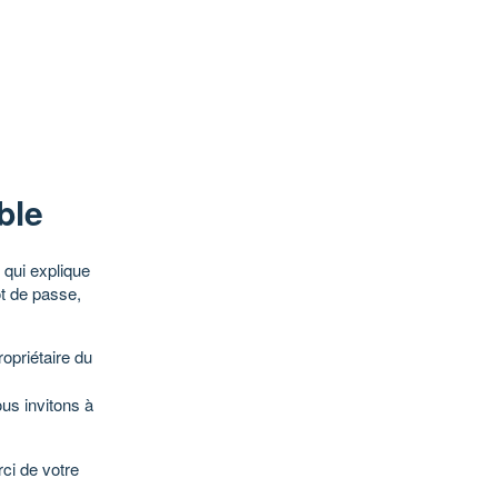
ble
qui explique
ot de passe,
opriétaire du
ous invitons à
ci de votre