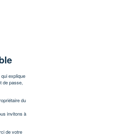
ble
qui explique
ot de passe,
opriétaire du
ous invitons à
ci de votre