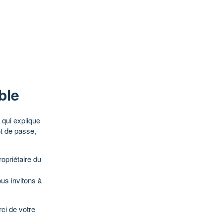
ble
qui explique
ot de passe,
opriétaire du
ous invitons à
ci de votre