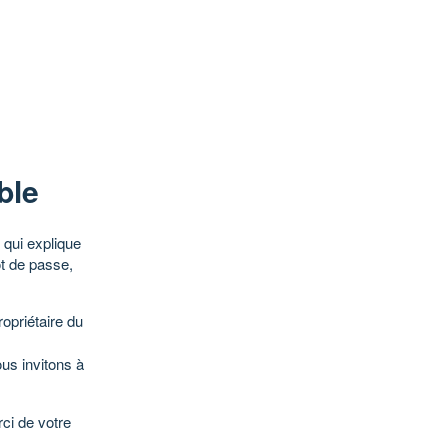
ble
qui explique
ot de passe,
opriétaire du
ous invitons à
ci de votre