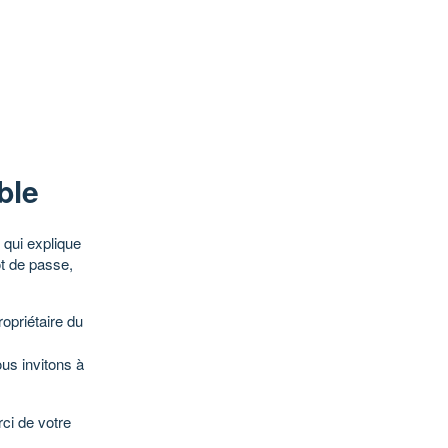
ble
qui explique
ot de passe,
opriétaire du
ous invitons à
ci de votre