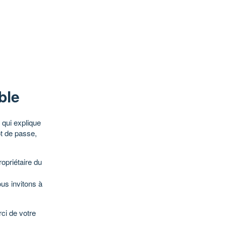
ble
qui explique
ot de passe,
opriétaire du
ous invitons à
ci de votre