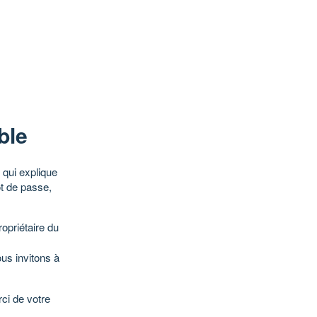
ble
qui explique
ot de passe,
opriétaire du
ous invitons à
ci de votre