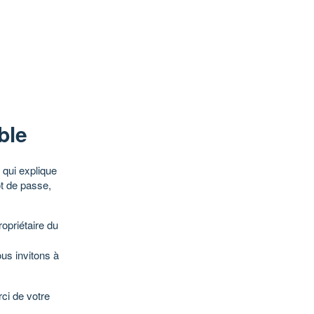
ble
qui explique
ot de passe,
opriétaire du
ous invitons à
ci de votre