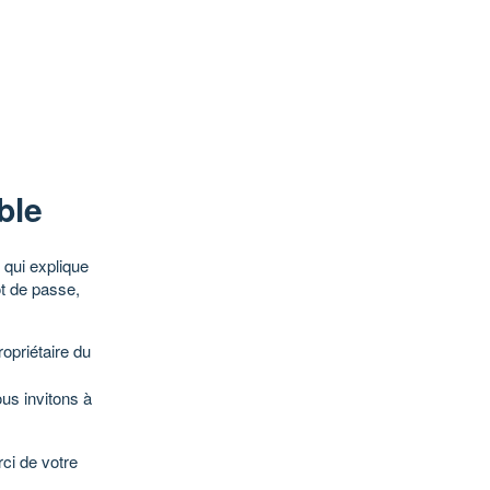
ble
qui explique
ot de passe,
opriétaire du
ous invitons à
ci de votre