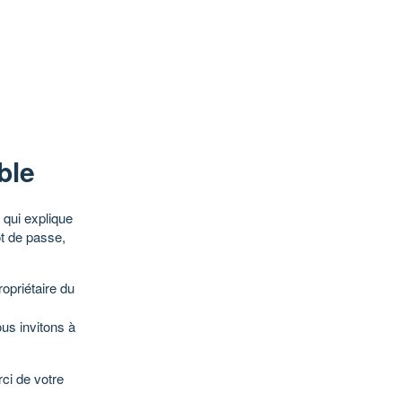
ble
qui explique
ot de passe,
opriétaire du
ous invitons à
ci de votre