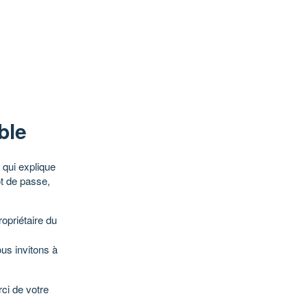
ble
qui explique
ot de passe,
opriétaire du
ous invitons à
ci de votre