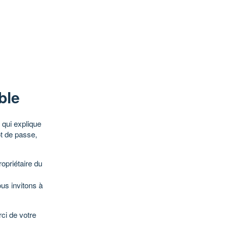
ble
qui explique
ot de passe,
opriétaire du
ous invitons à
ci de votre