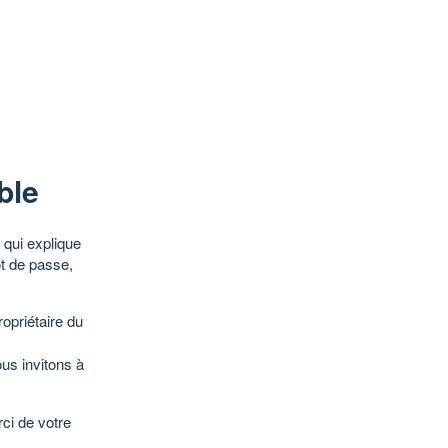
ble
qui explique
ot de passe,
opriétaire du
ous invitons à
ci de votre