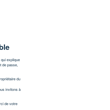
ble
qui explique
ot de passe,
opriétaire du
ous invitons à
ci de votre