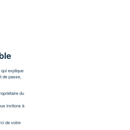
ble
qui explique
ot de passe,
opriétaire du
ous invitons à
ci de votre