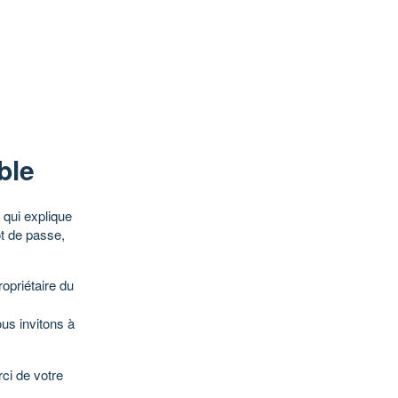
ble
qui explique
ot de passe,
opriétaire du
ous invitons à
ci de votre