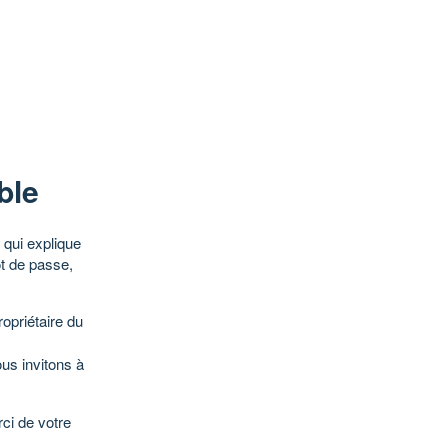
ble
qui explique
ot de passe,
opriétaire du
ous invitons à
ci de votre