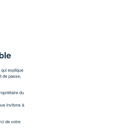
ble
qui explique
ot de passe,
opriétaire du
ous invitons à
ci de votre