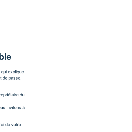
ble
qui explique
ot de passe,
opriétaire du
ous invitons à
ci de votre