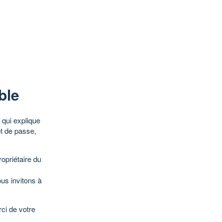
ble
qui explique
ot de passe,
opriétaire du
ous invitons à
ci de votre