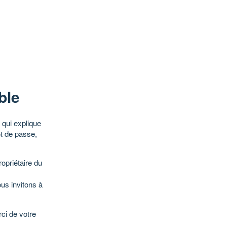
ble
qui explique
ot de passe,
opriétaire du
ous invitons à
ci de votre