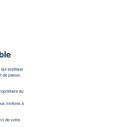
ble
qui explique
ot de passe,
opriétaire du
ous invitons à
ci de votre