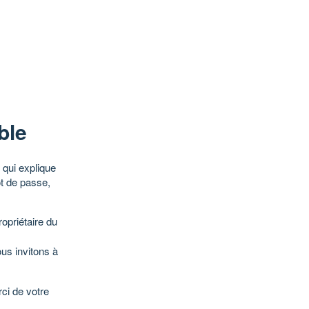
ble
qui explique
ot de passe,
opriétaire du
ous invitons à
ci de votre