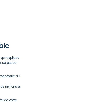
ble
qui explique
ot de passe,
opriétaire du
ous invitons à
ci de votre