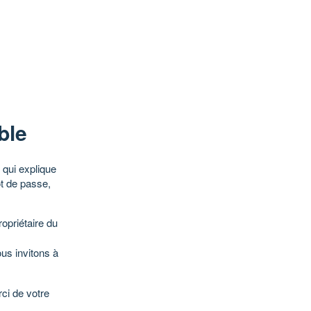
ble
qui explique
ot de passe,
opriétaire du
ous invitons à
ci de votre