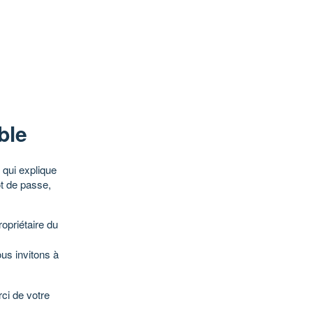
ble
qui explique
ot de passe,
opriétaire du
ous invitons à
ci de votre