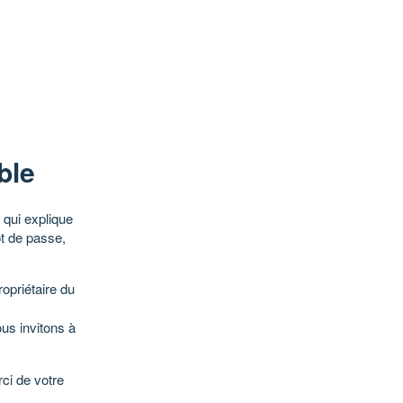
ble
qui explique
ot de passe,
opriétaire du
ous invitons à
ci de votre